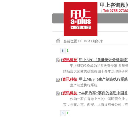
甲上咨询顾
︳
Tel: 0755-2738
当前位置 >>
Dr.A+知识库
3
1
[
资讯科技
]
甲上SPC（质量统计分析系统
甲上SPC轻松成为品质改善专家 质量
结品质大师林秀雄教授四十多年之理论研究及数
[
资讯科技
]
甲上MES（生产制造执行系
生产制造执行系统
[
资讯科技
]
“丰田汽车”事件的省思中国
作为一家在香港上市的中国民营企业，
市，并在北京、西安、上海设有分公司，在最新
3
1