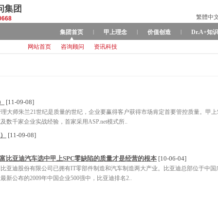
问集团
繁體中
0668
集团首页
|
甲上理念
|
价值创造
|
Dr.A+知
网站首页
咨询顾问
资讯科技
）
[11-09-08]
管理大师朱兰21世纪是质量的世纪，企业要赢得客户获得市场肯定首要管控质量。甲上
千家企业实战经验，首家采用ASP.net模式所..
统）
[11-09-08]
首富比亚迪汽车选中甲上SPC零缺陷的质量才是经营的根本
[10-06-04]
比亚迪股份有限公司已拥有IT零部件制造和汽车制造两大产业。比亚迪总部位于中国
公布的2009年中国企业500强中，比亚迪排名2..